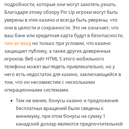
подробности, которые они могут захотеть узнать.
Благодаря этому обзору Pin Up игроки могут быть
уверены в этих казино и всегда быть уверены, что
они в целости и сохранности. Это не означает, что
ваш банк или кредитная карта будут в безопасности,
пин ап вход
но только при условии, что казино
защищает публику, а также других доверенных
игроков. Веб-сайт HTML 5 этого мобильного
телефона может выглядеть привлекательно, но у
него есть недостаток для казино, заключающийся в
том, что он несовместим с несколькими
операционными системами.
Тем не менее, бонусы казино и предложения
бесплатных вращений были сведены к
минимуму, при этом бонусы на сумму 1
канадский доллар являются предпочтительной