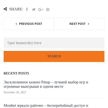
SHARE:
PREVIOUS POST
NEXT POST
RECENT POSTS
Эксклюзивное казино Pinup – лучший выбор игр и
огромные выигрыши в одном месте
December 28, 2023
Mostbet зеркало рабочее – бесперебойный доступ и