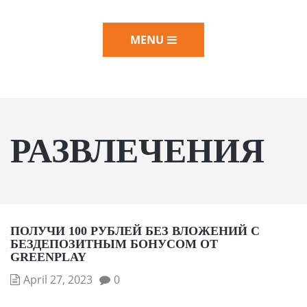
MENU
РАЗВЛЕЧЕНИЯ
ПОЛУЧИ 100 РУБЛЕЙ БЕЗ ВЛОЖЕНИЙ С
БЕЗДЕПОЗИТНЫМ БОНУСОМ ОТ
GREENPLAY
April 27, 2023
0