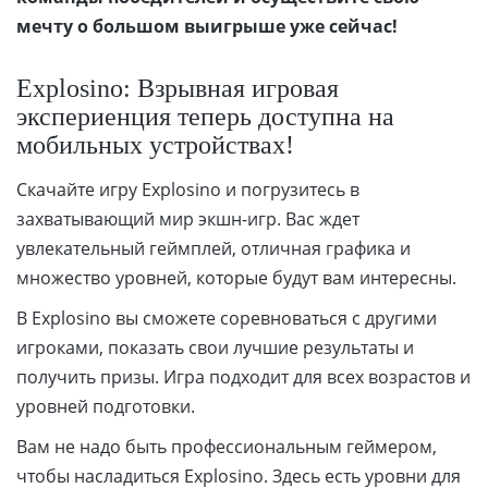
мечту о большом выигрыше уже сейчас!
Explosino: Взрывная игровая
экспериенция теперь доступна на
мобильных устройствах!
Скачайте игру Explosino и погрузитесь в
захватывающий мир экшн-игр. Вас ждет
увлекательный геймплей, отличная графика и
множество уровней, которые будут вам интересны.
В Explosino вы сможете соревноваться с другими
игроками, показать свои лучшие результаты и
получить призы. Игра подходит для всех возрастов и
уровней подготовки.
Вам не надо быть профессиональным геймером,
чтобы насладиться Explosino. Здесь есть уровни для