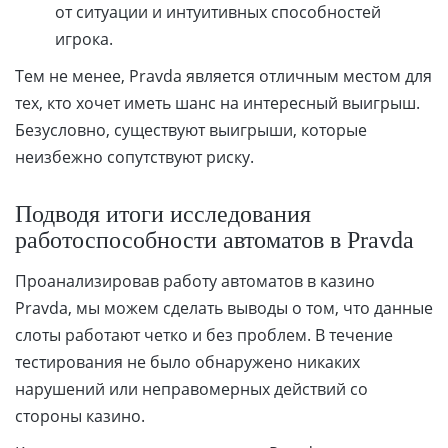
от ситуации и интуитивных способностей
игрока.
Тем не менее, Pravda является отличным местом для
тех, кто хочет иметь шанс на интересный выигрыш.
Безусловно, существуют выигрыши, которые
неизбежно сопутствуют риску.
Подводя итоги исследования
работоспособности автоматов в Pravda
Проанализировав работу автоматов в казино
Pravda, мы можем сделать выводы о том, что данные
слоты работают четко и без проблем. В течение
тестирования не было обнаружено никаких
нарушений или неправомерных действий со
стороны казино.