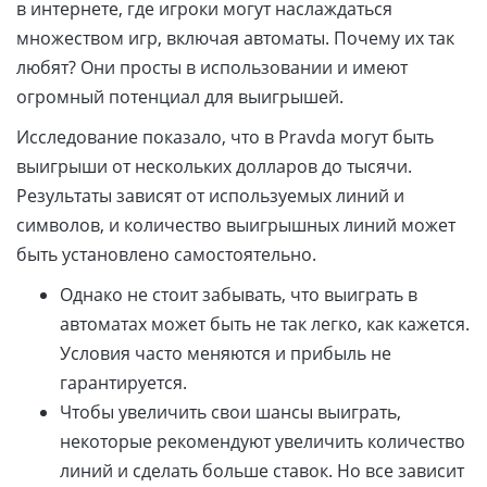
в интернете, где игроки могут наслаждаться
множеством игр, включая автоматы. Почему их так
любят? Они просты в использовании и имеют
огромный потенциал для выигрышей.
Исследование показало, что в Pravda могут быть
выигрыши от нескольких долларов до тысячи.
Результаты зависят от используемых линий и
символов, и количество выигрышных линий может
быть установлено самостоятельно.
Однако не стоит забывать, что выиграть в
автоматах может быть не так легко, как кажется.
Условия часто меняются и прибыль не
гарантируется.
Чтобы увеличить свои шансы выиграть,
некоторые рекомендуют увеличить количество
линий и сделать больше ставок. Но все зависит