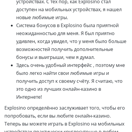
устройствах. С тех пор, как Explosino стал
доступен на мобильных устройствах, я нашел
новые любимые игры.
Система бонусов в Explosino была приятной
неожиданностью для меня. Я был приятно
удивлен, когда увидел, что у меня было больше
возможностей получить дополнительные
бонусы и выигрыши, чем я думал.
Здесь очень удобный интерфейс , поэтому мне
было легко найти свои любимые игры и
получить доступ к своему счёту. Я считаю, что
это одно из лучших онлайн-казино в
Интернете!
Explosino определённо заслуживает того, чтобы его
попробовать, если вы любите онлайн-казино.
Теперь вы можете играть в Explosino на мобильных
устройствах практически круглосуточно в любом