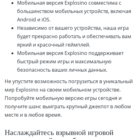
Мобильная версия Explosino совместима с
большинством мобильных устройств, включая
Android и iOS.
Независимо от вашего устройства, наша игра
будет прекрасно работать и обеспечивать вам
яркий и красочный геймплей.
Мобильная версия Explosino поддерживает
быстрый режим игры и максимальную
безопасность ваших личных данных.
Не упустите возможность погрузиться в уникальный
мир Explosino на своем мобильном устройстве.
Попробуйте мобильную версию игры сегодня и
получите шанс выиграть крупный джекпот в любом
месте и в любое время.
Наслаждайтесь взрывной игровой