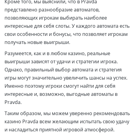
Кроме того, мы выяснили, что в Pravda
представлено разнообразие автоматов,
позволяющих игрокам выбирать наиболее
интересные для себя слоты. У каждого автомата есть
свои особенности и бонусы, что позволяет игрокам
получать новые выигрыши.
Разумеется, как и в любом казино, реальные
выигрыши зависят от удачи и стратегии игрока.
Однако, правильный выбор автомата и стратегия
игры могут значительно увеличить шансы на успех.
Именно поэтому игроки смогут найти для себя
интересные и, возможно, выгодные автоматы в
Pravda.
Таким образом, мы можем уверенно рекомендовать
казино Pravda всем желающим испытать свою удачу
и насладиться приятной игровой атмосферой.