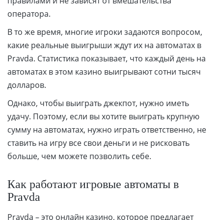
правилами и не зависят от вмешательства
оператора.
В то же время, многие игроки задаются вопросом,
какие реальные выигрыши ждут их на автоматах в
Pravda. Статистика показывает, что каждый день на
автоматах в этом казино выигрывают сотни тысяч
долларов.
Однако, чтобы выиграть джекпот, нужно иметь
удачу. Поэтому, если вы хотите выиграть крупную
сумму на автоматах, нужно играть ответственно, не
ставить на игру все свои деньги и не рисковать
больше, чем можете позволить себе.
Как работают игровые автоматы в
Pravda
Pravda – это онлайн казино, которое предлагает