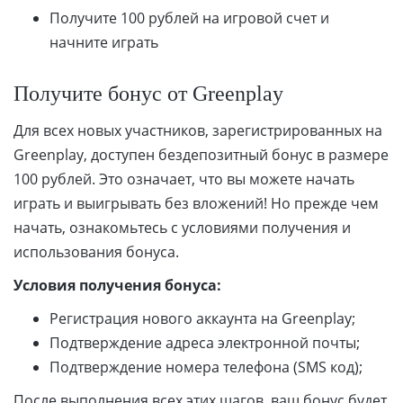
Получите 100 рублей на игровой счет и
начните играть
Получите бонус от Greenplay
Для всех новых участников, зарегистрированных на
Greenplay, доступен бездепозитный бонус в размере
100 рублей. Это означает, что вы можете начать
играть и выигрывать без вложений! Но прежде чем
начать, ознакомьтесь с условиями получения и
использования бонуса.
Условия получения бонуса:
Регистрация нового аккаунта на Greenplay;
Подтверждение адреса электронной почты;
Подтверждение номера телефона (SMS код);
После выполнения всех этих шагов, ваш бонус будет