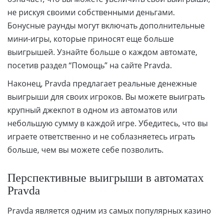
не рискуя своими собственными деньгами.
Бонусные раунды могут включать дополнительные
мини-игры, которые приносят еще больше
выигрышей. Узнайте больше о каждом автомате,
посетив раздел “Помощь” на сайте Pravda.
Наконец, Pravda предлагает реальные денежные
выигрыши для своих игроков. Вы можете выиграть
крупный джекпот в одном из автоматов или
небольшую сумму в каждой игре. Убедитесь, что вы
играете ответственно и не соблазняетесь играть
больше, чем вы можете себе позволить.
Перспективные выигрыши в автоматах
Pravda
Pravda является одним из самых популярных казино