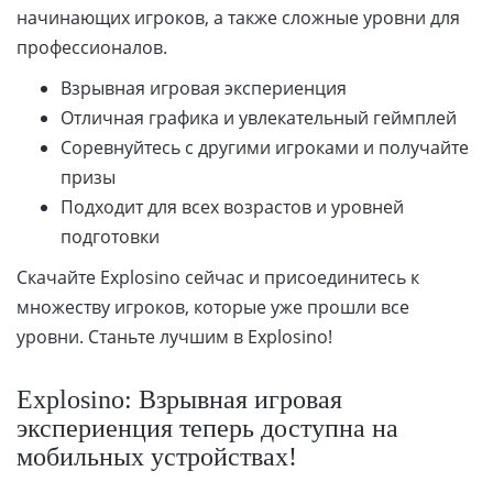
начинающих игроков, а также сложные уровни для
профессионалов.
Взрывная игровая экспериенция
Отличная графика и увлекательный геймплей
Соревнуйтесь с другими игроками и получайте
призы
Подходит для всех возрастов и уровней
подготовки
Скачайте Explosino сейчас и присоединитесь к
множеству игроков, которые уже прошли все
уровни. Станьте лучшим в Explosino!
Explosino: Взрывная игровая
экспериенция теперь доступна на
мобильных устройствах!