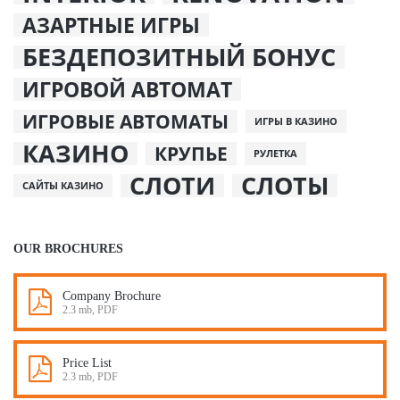
АЗАРТНЫЕ ИГРЫ
БЕЗДЕПОЗИТНЫЙ БОНУС
ИГРОВОЙ АВТОМАТ
ИГРОВЫЕ АВТОМАТЫ
ИГРЫ В КАЗИНО
КАЗИНО
КРУПЬЕ
РУЛЕТКА
СЛОТИ
СЛОТЫ
САЙТЫ КАЗИНО
OUR BROCHURES
Company Brochure
2.3 mb, PDF
Price List
2.3 mb, PDF