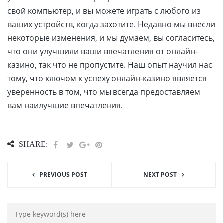
свой компьютер, и вы можете играть с любого из
ваших устройств, когда захотите. Недавно мы внесли
некоторые изменения, и мы думаем, вы согласитесь,
что они улучшили ваши впечатления от онлайн-
казино, так что не пропустите. Наш опыт научил нас
тому, что ключом к успеху онлайн-казино является
уверенность в том, что мы всегда предоставляем
вам наилучшие впечатления.
SHARE:
PREVIOUS POST
NEXT POST