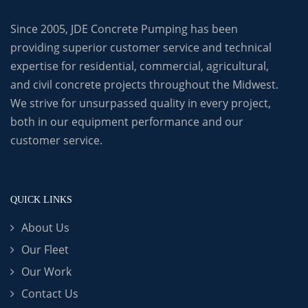
Since 2005, JDE Concrete Pumping has been
providing superior customer service and technical
expertise for residential, commercial, agricultural,
and civil concrete projects throughout the Midwest.
We strive for unsurpassed quality in every project,
both in our equipment performance and our
customer service.
QUICK LINKS
About Us
Our Fleet
Our Work
Contact Us