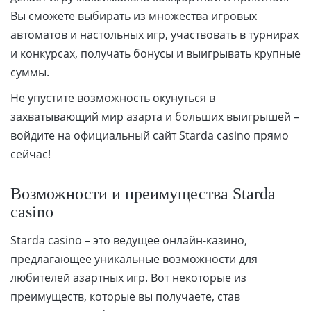
Вы сможете выбирать из множества игровых
автоматов и настольных игр, участвовать в турнирах
и конкурсах, получать бонусы и выигрывать крупные
суммы.
Не упустите возможность окунуться в
захватывающий мир азарта и больших выигрышей –
войдите на официальный сайт Starda casino прямо
сейчас!
Возможности и преимущества Starda
casino
Starda casino – это ведущее онлайн-казино,
предлагающее уникальные возможности для
любителей азартных игр. Вот некоторые из
преимуществ, которые вы получаете, став