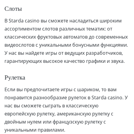
Слоты
В Starda casino вы сможете насладиться широким
ассортиментом слотов различных тематик: от
классических фруктовых автоматов до современных
видеослотов с уникальными бонусными функциями.
У нас вы найдете игры от ведущих разработчиков,
гарантирующих высокое качество графики и звука.
Рулетка
Если вы предпочитаете игры с шариком, то вам
понравится разнообразие рулеток в Starda casino. У
нас вы сможете сыграть в классическую
европейскую рулетку, американскую рулетку с
двойным нулем или французскую рулетку с
уникальными правилами.