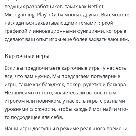
ведущих разработчиков, таких как NetEnt,
Microgaming, Play’n GO и многих других. Вы сможете
насладиться захватывающими темами, яркой
графикой и инновационными функциями, которые
сделают ваш опыт игры еще более захватывающим.
Карточные игры
Если вы предпочитаете карточные игры, у нас есть
все, что вам нужно. Мы предлагаем популярные
игры, такие как блэкджек, покер, рулетка и баккара.
Независимо от того, являетесь ли вы опытным
игроком или новичком, у нас есть игры с разными
уровнями сложности, чтобы каждый мог найти что-
то подходящее для себя.
Наши игры доступны в режиме реального времени,