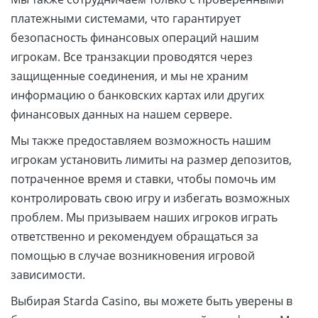
платежными системами, что гарантирует
безопасность финансовых операций нашим
игрокам. Все транзакции проводятся через
защищенные соединения, и мы не храним
информацию о банковских картaх или других
финансовых данных на нашем сервере.
Мы также предоставляем возможность нашим
игрокам установить лимиты на размер депозитов,
потраченное время и ставки, чтобы помочь им
контролировать свою игру и избегать возможных
проблем. Мы призываем наших игроков играть
ответственно и рекомендуем обращаться за
помощью в случае возникновения игровой
зависимости.
Выбирая Starda Casino, вы можете быть уверены в