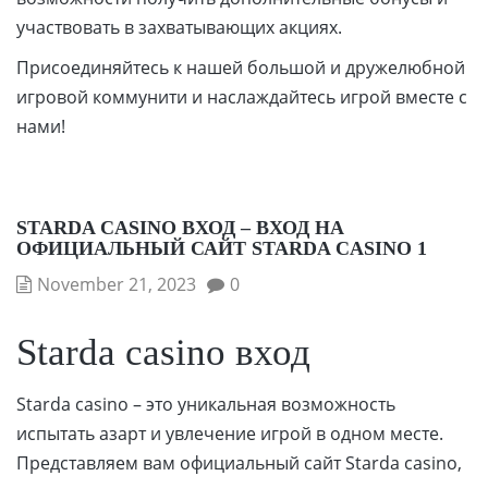
участвовать в захватывающих акциях.
Присоединяйтесь к нашей большой и дружелюбной
игровой коммунити и наслаждайтесь игрой вместе с
нами!
STARDA CASINO ВХОД – ВХОД НА
ОФИЦИАЛЬНЫЙ САЙТ STARDA CASINO 1
November 21, 2023
0
Starda casino вход
Starda casino – это уникальная возможность
испытать азарт и увлечение игрой в одном месте.
Представляем вам официальный сайт Starda casino,