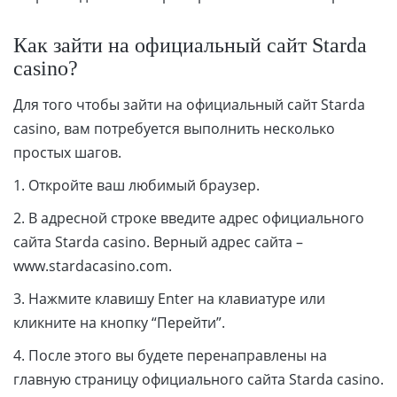
Как зайти на официальный сайт Starda
casino?
Для того чтобы зайти на официальный сайт Starda
casino, вам потребуется выполнить несколько
простых шагов.
1. Откройте ваш любимый браузер.
2. В адресной строке введите адрес официального
сайта Starda casino. Верный адрес сайта –
www.stardacasino.com.
3. Нажмите клавишу Enter на клавиатуре или
кликните на кнопку “Перейти”.
4. После этого вы будете перенаправлены на
главную страницу официального сайта Starda casino.