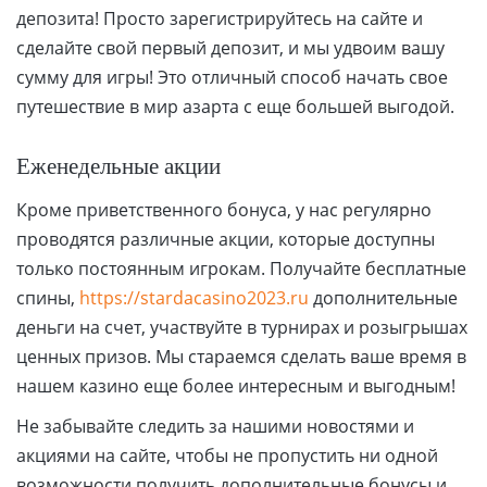
депозита! Просто зарегистрируйтесь на сайте и
сделайте свой первый депозит, и мы удвоим вашу
сумму для игры! Это отличный способ начать свое
путешествие в мир азарта с еще большей выгодой.
Еженедельные акции
Кроме приветственного бонуса, у нас регулярно
проводятся различные акции, которые доступны
только постоянным игрокам. Получайте бесплатные
спины,
https://stardacasino2023.ru
дополнительные
деньги на счет, участвуйте в турнирах и розыгрышах
ценных призов. Мы стараемся сделать ваше время в
нашем казино еще более интересным и выгодным!
Не забывайте следить за нашими новостями и
акциями на сайте, чтобы не пропустить ни одной
возможности получить дополнительные бонусы и