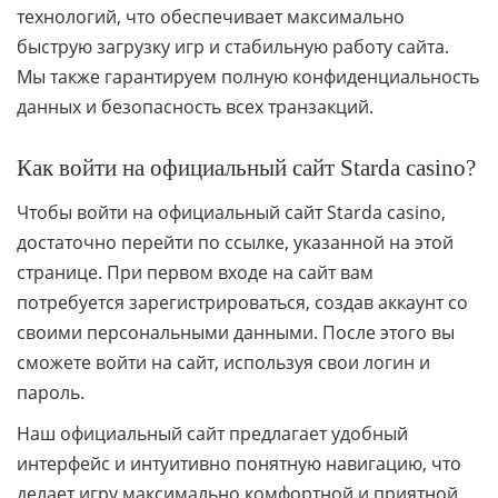
технологий, что обеспечивает максимально
быструю загрузку игр и стабильную работу сайта.
Мы также гарантируем полную конфиденциальность
данных и безопасность всех транзакций.
Как войти на официальный сайт Starda casino?
Чтобы войти на официальный сайт Starda casino,
достаточно перейти по ссылке, указанной на этой
странице. При первом входе на сайт вам
потребуется зарегистрироваться, создав аккаунт со
своими персональными данными. После этого вы
сможете войти на сайт, используя свои логин и
пароль.
Наш официальный сайт предлагает удобный
интерфейс и интуитивно понятную навигацию, что
делает игру максимально комфортной и приятной.