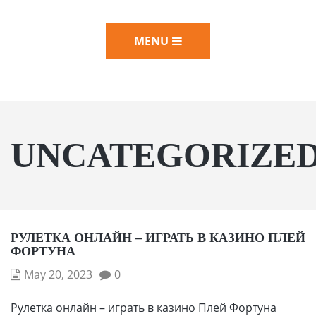
MENU
UNCATEGORIZE
РУЛЕТКА ОНЛАЙН – ИГРАТЬ В КАЗИНО ПЛЕЙ
ФОРТУНА
May 20, 2023
0
Рулетка онлайн – играть в казино Плей Фортуна