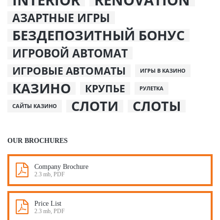
АЗАРТНЫЕ ИГРЫ
БЕЗДЕПОЗИТНЫЙ БОНУС
ИГРОВОЙ АВТОМАТ
ИГРОВЫЕ АВТОМАТЫ
ИГРЫ В КАЗИНО
КАЗИНО
КРУПЬЕ
РУЛЕТКА
СЛОТИ
СЛОТЫ
САЙТЫ КАЗИНО
OUR BROCHURES
Company Brochure
2.3 mb, PDF
Price List
2.3 mb, PDF