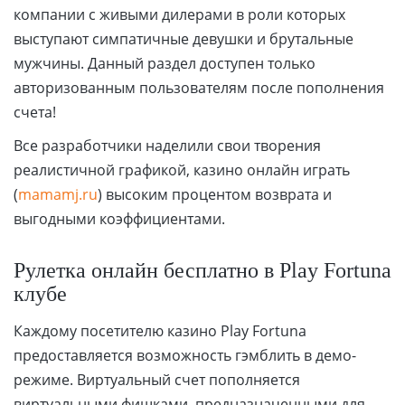
компании с живыми дилерами в роли которых
выступают симпатичные девушки и брутальные
мужчины. Данный раздел доступен только
авторизованным пользователям после пополнения
счета!
Все разработчики наделили свои творения
реалистичной графикой, казино онлайн играть
(
mamamj.ru
) высоким процентом возврата и
выгодными коэффициентами.
Рулетка онлайн бесплатно в Play Fortuna
клубе
Каждому посетителю казино Play Fortuna
предоставляется возможность гэмблить в демо-
режиме. Виртуальный счет пополняется
виртуальными фишками, предназначенными для