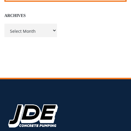
ARCHIVES
Archives